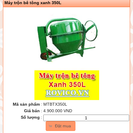
Máy trộn bê tông xanh 350L
Mã sản phẩm
:
MTBTX350L
Giá bán
:
4.900.000 VND
Số lượng
:
Đặt mua