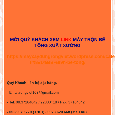
MỜI QUÝ KHÁCH XEM
LINK
MÁY TRỘN BÊ
TÔNG XUẤT XƯỞNG
https://mayxaydungrongviet.wordpress.com/cat
tr%E1%BB%99n-be-tong/
Quý Khách liên hệ đặt hàng:
- Email:rongviet109@gmail.com
- Tel: 08.37164642 / 22300418 / Fax: 37164642
- 0923.079.779 ( P.KD) / 0973.620.668 (Ms Thu)