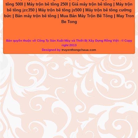
tông 500l
|
Máy trộn bê tông 250l
|
Giá máy trộn bê tông
|
Máy trộn
bê tông jzc350
|
Máy trộn bê tông js500
|
Máy trộn bê tông cưỡng
bức
|
Bán máy trộn bê tông
|
Mua Bán Máy Trộn Bê Tông
|
May Tron
Be Tong
Bản quyền thuộc về Công Ty Sản Xuất Máy và Thiết Bị Xây Dựng Rồng Việt - © Copy
right 2013
Designed by
truyenthongchaua.com