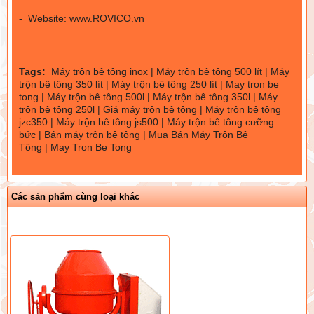
- Website:
www.ROVICO.vn
Tags:
Máy trộn bê tông inox
|
Máy trộn bê tông 500 lít
|
Máy
trộn bê tông 350 lít
|
Máy trộn bê tông 250 lít
|
May tron be
tong
|
Máy trộn bê tông 500l
|
Máy trộn bê tông 350l
|
Máy
trộn bê tông 250l
|
Giá máy trộn bê tông
|
Máy trộn bê tông
jzc350
|
Máy trộn bê tông js500
|
Máy trộn bê tông cưỡng
bức
|
Bán máy trộn bê tông
|
Mua Bán Máy Trộn Bê
Tông
|
May Tron Be Tong
Các sản phẩm cùng loại khác