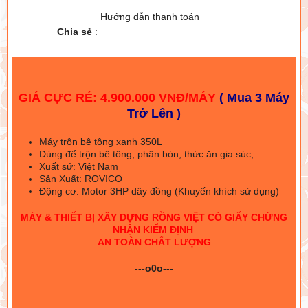
Hướng dẫn thanh toán
Chia sẻ
:
GIÁ CỰC RẺ: 4.900.000 VNĐ/MÁY
( Mua 3 Máy
Trở Lên )
Máy trộn bê tông xanh 350L
Dùng để trộn bê tông, phân bón, thức ăn gia súc,...
Xuất sứ: Việt Nam
Sản Xuất: ROVICO
Động cơ: Motor 3HP dây đồng (Khuyến khích sử dụng)
MÁY & THIẾT BỊ XÂY DỰNG RỒNG VIỆT CÓ GIẤY CHỨNG
NHẬN KIỂM ĐỊNH
AN TOÀN CHẤT LƯỢNG
---o0o---