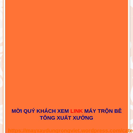
MỜI QUÝ KHÁCH XEM
LINK
MÁY TRỘN BÊ
TÔNG XUẤT XƯỞNG
https://mayxaydungrongviet.wordpress.com/cat