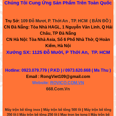
Chúng Tôi Cung Ứng Sản Phẩm Trên Toàn Quốc
Trụ Sở:
109 Đỗ Mươi, P. Thới An , TP. HCM
( BẢN ĐỒ )
CN Đà Nẵng: Tòa Nhà HAGL, 1 Nguyễn Văn Linh, Q Hải
Châu, TP Đà Nẵng
CN Hà Nội: Tòa Nhà Asia, Số 6 Phố Nhà Thờ, Q Hoàn
Kiếm, Hà Nội
Xưởng SX: 1125 Đỗ Mười, P Thới An, TP. HCM
Hotline: 0923.079.779 ( P.KD ) / 0973.620.668 ( Ms Thu )
Email : RongViet109@gmail.com
Website:
ROVICO.
COM.VN
668.Com.Vn
Máy trộn bê tông inox
|
Máy trộn bê tông 500 lít
|
Máy trộn bê tông
350 lít
|
Máy trộn bê tông 250 lít
|
May tron be tong
|
Máy trộn bê